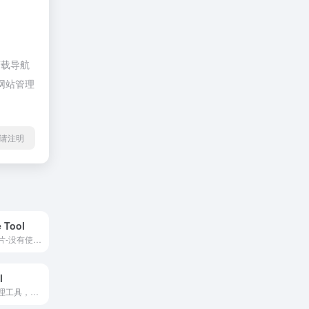
下载导航
网站管理
l转载请注明
 Tool
免费在线优化图片-没有使用限制，没有文件大小限制。一键即可批量处理图片
l
免费在线图片处理工具，抠图（删除图片背景，批量抠图）、放大图片，智能擦除