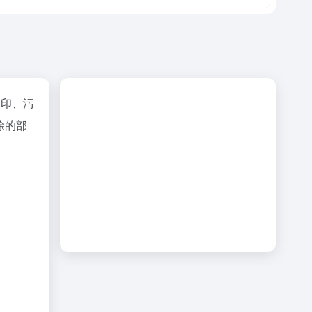
水印、污
除的部