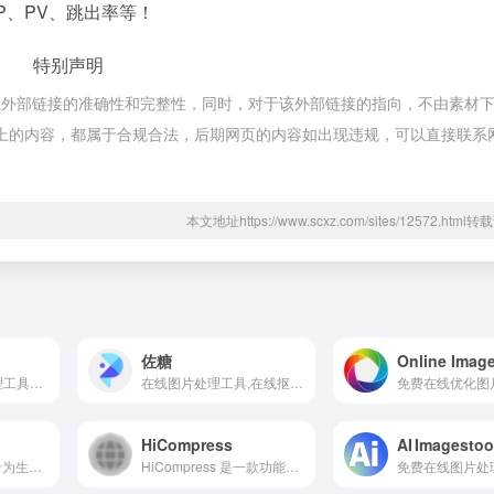
P、PV、跳出率等！
特别声明
证外部链接的准确性和完整性，同时，对于该外部链接的指向，不由素材
，该网页上的内容，都属于合规合法，后期网页的内容如出现违规，可以直接联系
本文地址https://www.scxz.com/sites/12572.htm
佐糖
Online Image
简单高效的图片处理工具，压缩、转换和编辑您的图片，无需专业技能，一站式解决所有图片处理需求。
在线图片处理工具,在线抠图,证件照换底色,去水印,照片修复
HiCompress
AI Imagestoo
BioRender是一款专为生命科学和医学领域设计的在线绘图工具，旨在帮助科研人员快速创建高质量的科学图表和插图。
HiCompress 是一款功能强大的在线图片处理工具，主要用于压缩、转换和优化各种格式的图片文件。