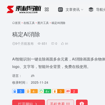
文章资讯
导航
首页
•
在线工具
•
图片工具
•
稿定AI消除
稿定AI消除
9个月前发布
651
0
91
AI智能识别一键去除画面多余元素，AI消除画面多余物
logo、文字等，智能补全背景，免费在线使用。
语言：
zh
收录时间：
2025-11-24
3
4-
4+
0
2
打开网站
手机查看