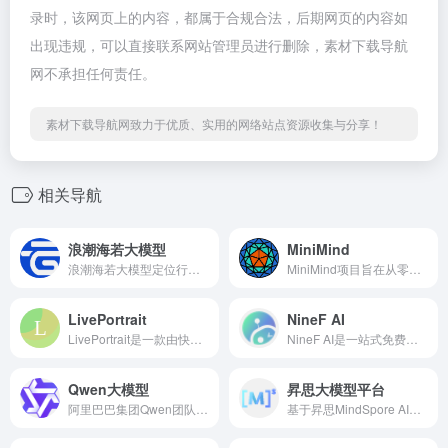
录时，该网页上的内容，都属于合规合法，后期网页的内容如
出现违规，可以直接联系网站管理员进行删除，素材下载导航
网不承担任何责任。
素材下载导航网致力于优质、实用的网络站点资源收集与分享！
相关导航
浪潮海若大模型
MiniMind
浪潮海若大模型定位行业大模型，首批面向政府、交通、应急、制造、医疗、农业六大行业，具备可信赖、易落地、可持续三大核心优势。
MiniMind项目旨在从零开始训练一个轻量级语言模型（LLM），并提供完整的训练、微调、推理和部署流程。
LivePortrait
NineF AI
LivePortrait是一款由快手科技与中国科学技术大学、复旦大学共同研发的AI驱动肖像动画工具，旨在将静态肖像图像转化为逼真的动态视频。
NineF AI是一站式免费主流AI大模型集成平台，集成了GPT、Claude、Llama等全球顶尖AI模型，提供多角度智能解答，助您提升工作效率和决策准确性。
Qwen大模型
昇思大模型平台
阿里巴巴集团Qwen团队研发的大语言模型和大型多模态模型系列
基于昇思MindSpore AI框架打造的一站式大模型体验平台