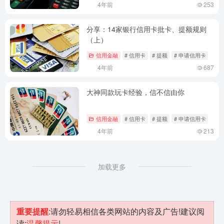
4年前
253
分享：14家银行信用卡批卡、提额规则
（上）
信用金融
# 信用卡
# 提额
# 申请信用卡
4年前
687
大神同款玩卡经验，信不信由你
信用金融
# 信用卡
# 提额
# 申请信用卡
4年前
213
加载更多
重要提醒
:请勿轻易相信各类网站的内容及广告!建议阅
读:
温馨提示
!