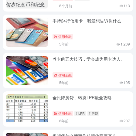
8个月前
113
手持24行信用卡！我最想告诉你什么
信用金融
5年前
1,209
养卡的五大技巧，学会成为用卡达人。
信用金融
5年前
195
全民降房贷，转换LPR最全攻略
信用金融
# LPR
# 房贷
6年前
207
银行凭什么断定你总授信额度高？