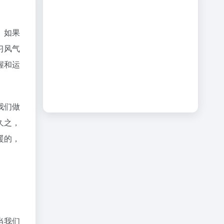
。如果
习风气
握和运
我们做
久之，
暖的，
当我们