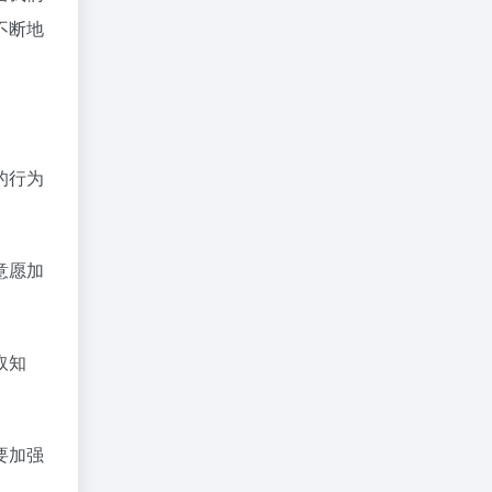
不断地
的行为
意愿加
取知
要加强