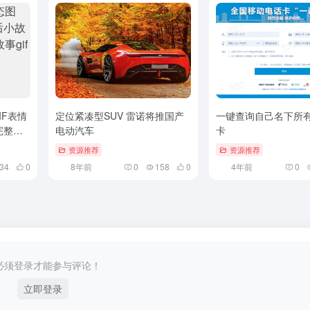
IF表情
定位紧凑型SUV 雷诺将推国产
一键查询自己名下所
完整观
电动汽车
卡
取
资源推荐
资源推荐
034
0
8年前
0
158
0
4年前
0
必须登录才能参与评论！
立即登录