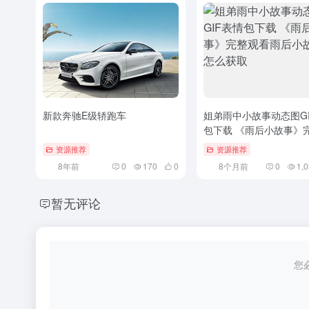
新款奔驰E级轿跑车
姐弟雨中小故事动态图G
包下载 《雨后小故事》
看雨后小故事gif怎么获
资源推荐
资源推荐
8年前
0
170
0
8个月前
0
1,
暂无评论
您