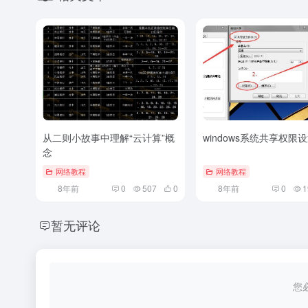
从二则小故事中理解“云计算”概
windows系统共享权限
念
网络教程
网络教程
8年前
0
507
0
8年前
0
1
暂无评论
您