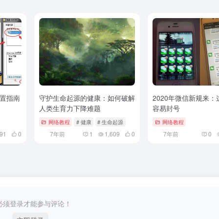
设置指南
守护生命起源的健康：如何破解
2020年微信新规来：
人类生育力下降难题
容易封号
网络教程
# 健康
# 生命起源
网络教程
91
0
7年前
1
1,609
0
7年前
0
必须登录才能参与评论！