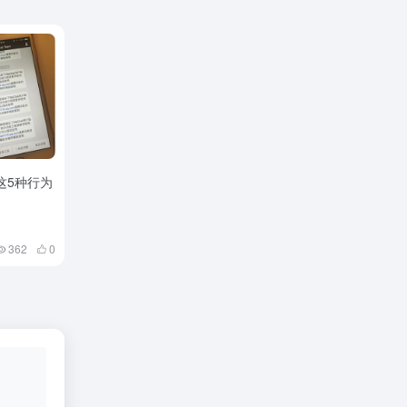
这5种行为
362
0